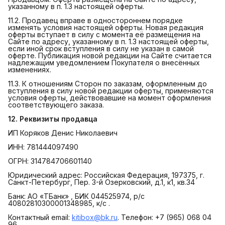
указанному в п. 1.3 настоящей оферты.
11.2. Продавец вправе в одностороннем порядке
изменять условия настоящей оферты. Новая редакция
оферты вступает в силу с момента её размещения на
Сайте по адресу, указанному в п. 1.3 настоящей оферты,
если иной срок вступления в силу не указан в самой
оферте. Публикация новой редакции на Сайте считается
надлежащим уведомлением Покупателя о внесённых
изменениях.
11.3. К отношениям Сторон по заказам, оформленным до
вступления в силу новой редакции оферты, применяются
условия оферты, действовавшие на момент оформления
соответствующего заказа.
12. Реквизиты продавца
ИП Коряков Денис Николаевич
ИНН: 781444097490
ОГРН: 314784706601140
Юридический адрес: Российская Федерация, 197375, г.
Санкт-Петербург, Пер. 3-й Озерковский, д.1, к1, кв.34
Банк: АО «ТБанк» , БИК 044525974, р/с
40802810300001348985, к/с .
Контактный email:
kitibox@bk.ru
. Телефон: +7 (965) 068 04
96.