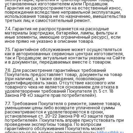
установленных изготовителем и/или Продавцом.
Гарантия не распространяется на естественный износ,
повреждения вследствие неправильной эксплуатации,
использования товара не по назначению, вмешательства
третьих лиц и самостоятельный ремонт.
7.4. Гарантия не распространяется на расходные
материалы (картриджи, батарейки, лампы, фильтры и
иные элементы, имеющие ограниченный ресурс), если
иное прямо не указано в описании товара.
7.5. Гарантийное обслуживание может осуществляться
как в авторизованных сервисных центрах изготовителя,
так и Продавцом; актуальные контакты указаны на Сайте
и в документах, передаваемых вместе с товаром.
7.6. Для рассмотрения гарантийных требований
Покупатель предоставляет товар, документы на товар
(при наличии), а также сведения, позволяющие
идентифицировать заказ. Отсутствие кассового или
товарного чека не является основанием для отказа в
удовлетворении требований Покупателя (п. 5 ст. 18
Закона РФ «О защите прав потребителей»).
7.7. Требования Покупателя о ремонте, замене товара,
уменьшении цены либо возврате уплаченной суммы
рассматриваются и удовлетворяются в сроки,
установленные ст. 20–22 Закона РФ «О защите прав
потребителей». Покупатель вправе присутствовать при
проведении экспертизы товара. По вопросам
гарантийного обслуживания Покупатель может
обращаться по адресу электронной почты
kitibox@bk.ru
.