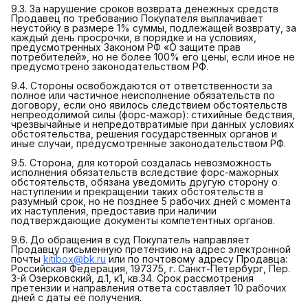
9.3. За нарушение сроков возврата денежных средств
Продавец по требованию Покупателя выплачивает
неустойку в размере 1% суммы, подлежащей возврату, за
каждый день просрочки, в порядке и на условиях,
предусмотренных Законом РФ «О защите прав
потребителей», но не более 100% его цены, если иное не
предусмотрено законодательством РФ.
9.4. Стороны освобождаются от ответственности за
полное или частичное неисполнение обязательств по
договору, если оно явилось следствием обстоятельств
непреодолимой силы (форс-мажор): стихийные бедствия,
чрезвычайные и непредотвратимые при данных условиях
обстоятельства, решения государственных органов и
иные случаи, предусмотренные законодательством РФ.
9.5. Сторона, для которой создалась невозможность
исполнения обязательств вследствие форс-мажорных
обстоятельств, обязана уведомить другую сторону о
наступлении и прекращении таких обстоятельств в
разумный срок, но не позднее 5 рабочих дней с момента
их наступления, предоставив при наличии
подтверждающие документы компетентных органов.
9.6. До обращения в суд Покупатель направляет
Продавцу письменную претензию на адрес электронной
почты
kitibox@bk.ru
или по почтовому адресу Продавца:
Российская Федерация, 197375, г. Санкт-Петербург, Пер.
3-й Озерковский, д.1, к1, кв.34. Срок рассмотрения
претензии и направления ответа составляет 10 рабочих
дней с даты её получения.