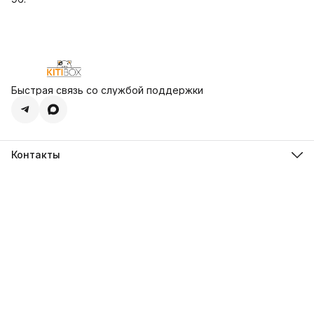
Быстрая связь со службой поддержки
Контакты
Адрес
109542, г. Москва, ул. Хлобыстова, д. 12, к. 2
Телефон
8 (800) 301-61-31
Эл. почта
info@kitibox.ru