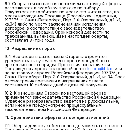
9.7. Споры, связанные с исполнением настоящей оферты,
разрешаются в судебном порядке по выбору
Покупателя-потребителя: по месту его жительства, по
месту нахождения Продавца (Российская Федерация,
197375, г. Санкт-Петербург, Пер. 3-й Озерковский, д.1, к1,
кв.34) либо по месту заключения или исполнения
договора, в соответствии с законодательством
Российской Федерации. Срок исковой давности по
требованиям, вытекающим из настоящей оферты,
составляет 3 (три) года.
10. Разрешение споров
10.1. Все споры и разногласия Стороны стремятся
урегулировать путём переговоров и досудебного
претензионного порядка. Претензия направляется
Продавцу на адрес электронной почты
kitibox@bk.ru
или
по почтовому адресу: Российская Федерация, 197375, г.
Санкт-Петербург, Пер. 3-й Озерковский, д.1, к1, кв.34. Срок
рассмотрения претензии и направления ответа
составляет 10 рабочих дней с даты её получения.
10.2. К отношениям Сторон по настоящей оферте
применяется законодательство Российской Федерации.
Судебное разбирательство ведётся на русском языке,
если иное не предусмотрено процессуальным
законодательством Российской Федерации.
11. Срок действия оферты и порядок изменений
11.1. Оферта действует бессрочно до момента её отзыва
Продавцом. Оферта размещена на Сайте по адресу,