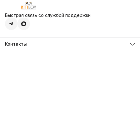
Быстрая связь со службой поддержки
Контакты
Адрес
109542, г. Москва, ул. Хлобыстова, д. 12, к. 2
Телефон
8 (800) 301-61-31
Эл. почта
info@kitibox.ru